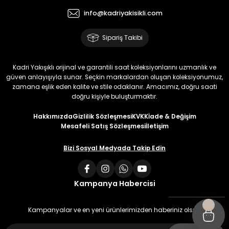
info@kadriyakisikli.com
Sipariş Takibi
Kadri Yakışıklı orijinal ve garantili saat koleksiyonlarını uzmanlık ve
güven anlayışıyla sunar. Seçkin markalardan oluşan koleksiyonumuz,
zamana eşlik eden kalite ve stile odaklanır. Amacımız, doğru saati
doğru kişiyle buluşturmaktır.
Hakkımızda
Gizlilik Sözleşmesi
KVKK
İade & Değişim
Mesafeli Satış Sözleşmesi
İletişim
Bizi Sosyal Medyada Takip Edin
Kampanya Habercisi
Kampanyalar ve en yeni ürünlerimizden haberiniz olsun