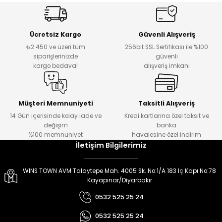
er
er
Ücretsiz Kargo
Güvenli Alışveriş
₺2.450 ve üzeri tüm
256bit SSL Sertifikası ile %100
siparişlerinizde
güvenli
kargo bedava!
alışveriş imkanı
Müşteri Memnuniyeti
Taksitli Alışveriş
14 Gün içerisinde kolay iade ve
Kredi kartlarına özel taksit ve
değişim
banka
%100 memnuniyet
havalesine özel indirim
İletişim Bilgilerimiz
WINS TOWN AVM Talaytepe Mah. 4005 Sk. No:1/A 183 İç Kapı No:78
Kayapınar/Diyarbakır
0532 525 25 24
0532 525 25 24