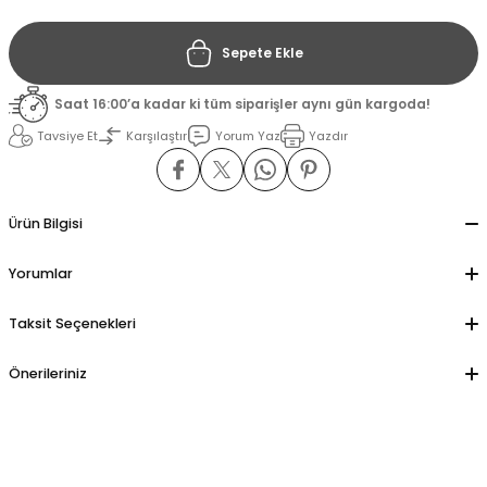
Sepete Ekle
il
il
Saat 16:00’a kadar ki tüm siparişler aynı gün kargoda!
stant
stant
Tavsiye Et
Karşılaştır
Yorum Yaz
Yazdır
ippe
ippe
ani
ani
Ürün Bilgisi
Yorumlar
Taksit Seçenekleri
Önerileriniz