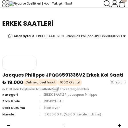
Geri Dön
Geri Dön
ERKEK SAATLERİ
LERİ
LERİ
Anasayfa
ERKEK SAATLERİ
Jacques Philippe JPQGS591336V2 Erkek
Jacques Philippe JPQGS591336V2 Erkek Kol Saati
₺ 19.000
Online'a özel fırsat
100% Orjinal
(0) Yorum
₺ 2.111
den başlayan taksitlerle!
Taksit Seçenekleri
Kategori
ERKEK SAATLERİ
,
Jacques Philippe
Stok Kodu
J9DA3YETHJ
Stok Durumu
Stokta var
Havale
18.050,00 TL (%5,00 havale indirimi)
oix
oix