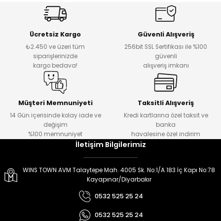
er
er
Ücretsiz Kargo
Güvenli Alışveriş
₺2.450 ve üzeri tüm
256bit SSL Sertifikası ile %100
siparişlerinizde
güvenli
kargo bedava!
alışveriş imkanı
Müşteri Memnuniyeti
Taksitli Alışveriş
14 Gün içerisinde kolay iade ve
Kredi kartlarına özel taksit ve
değişim
banka
%100 memnuniyet
havalesine özel indirim
İletişim Bilgilerimiz
WINS TOWN AVM Talaytepe Mah. 4005 Sk. No:1/A 183 İç Kapı No:78
Kayapınar/Diyarbakır
0532 525 25 24
0532 525 25 24