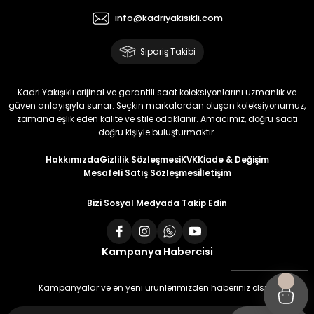
info@kadriyakisikli.com
Sipariş Takibi
Kadri Yakışıklı orijinal ve garantili saat koleksiyonlarını uzmanlık ve
güven anlayışıyla sunar. Seçkin markalardan oluşan koleksiyonumuz,
zamana eşlik eden kalite ve stile odaklanır. Amacımız, doğru saati
doğru kişiyle buluşturmaktır.
Hakkımızda
Gizlilik Sözleşmesi
KVKK
İade & Değişim
Mesafeli Satış Sözleşmesi
İletişim
Bizi Sosyal Medyada Takip Edin
Kampanya Habercisi
Kampanyalar ve en yeni ürünlerimizden haberiniz olsun