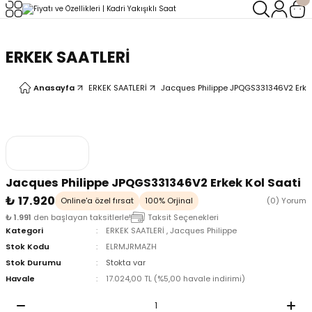
Geri Dön
Geri Dön
ERKEK SAATLERİ
LERİ
LERİ
Anasayfa
ERKEK SAATLERİ
Jacques Philippe JPQGS331346V2 Erkek
Jacques Philippe JPQGS331346V2 Erkek Kol Saati
₺ 17.920
Online'a özel fırsat
100% Orjinal
(0) Yorum
₺ 1.991
den başlayan taksitlerle!
Taksit Seçenekleri
Kategori
ERKEK SAATLERİ
,
Jacques Philippe
Stok Kodu
ELRMJRMAZH
Stok Durumu
Stokta var
Havale
17.024,00 TL (%5,00 havale indirimi)
oix
oix