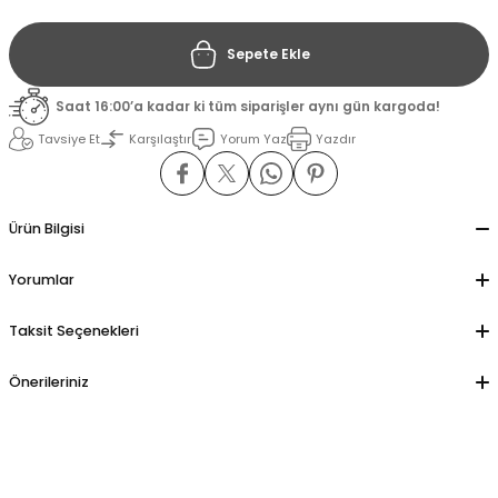
Sepete Ekle
il
il
Saat 16:00’a kadar ki tüm siparişler aynı gün kargoda!
stant
stant
Tavsiye Et
Karşılaştır
Yorum Yaz
Yazdır
ippe
ippe
ani
ani
Ürün Bilgisi
Yorumlar
Taksit Seçenekleri
Önerileriniz