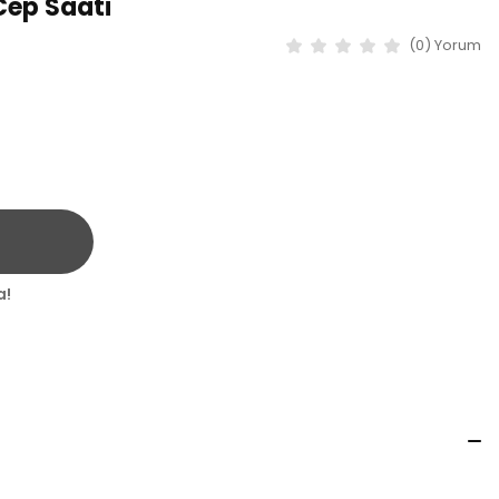
Cep Saati
(0) Yorum
a!