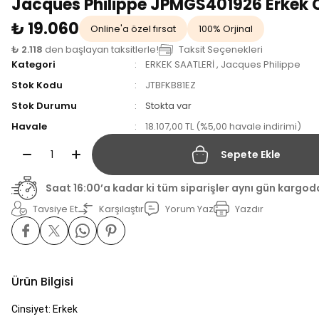
Jacques Philippe JPMGS401926 Erkek 
₺ 19.060
Online'a özel fırsat
100% Orjinal
₺ 2.118
den başlayan taksitlerle!
Taksit Seçenekleri
Kategori
ERKEK SAATLERİ
,
Jacques Philippe
Stok Kodu
JTBFKB81EZ
Stok Durumu
Stokta var
Havale
18.107,00 TL (%5,00 havale indirimi)
Sepete Ekle
Saat 16:00’a kadar ki tüm siparişler aynı gün kargod
Tavsiye Et
Karşılaştır
Yorum Yaz
Yazdır
Ürün Bilgisi
Cinsiyet: Erkek