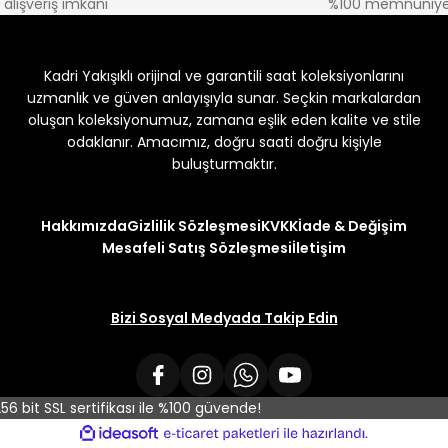
alışveriş imkanı
%100 memnuniye
Kadri Yakışıklı orijinal ve garantili saat koleksiyonlarını
uzmanlık ve güven anlayışıyla sunar. Seçkin markalardan
oluşan koleksiyonumuz, zamana eşlik eden kalite ve stile
odaklanır. Amacımız, doğru saati doğru kişiyle
buluşturmaktır.
Hakkımızda
Gizlilik Sözleşmesi
KVKK
İade & Değişim
Mesafeli Satış Sözleşmesi
İletişim
Bizi Sosyal Medyada Takip Edin
 256 bit SSL sertifikası ile %100 güvende!
ile
ideasoft
e-