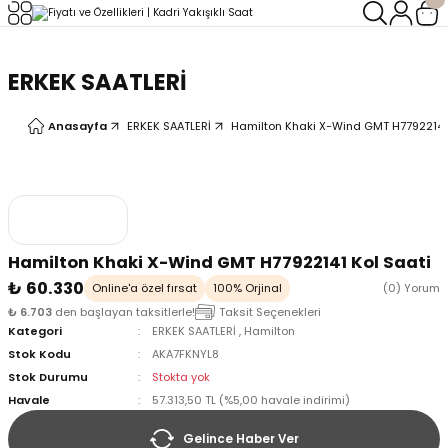
Geri Dön
Geri Dön
ERKEK SAATLERİ
LERİ
LERİ
Anasayfa
ERKEK SAATLERİ
Hamilton Khaki X-Wind GMT H77922141 
Hamilton Khaki X-Wind GMT H77922141 Kol Saati
₺ 60.330
Online'a özel fırsat
100% Orjinal
(0) Yorum
₺ 6.703
den başlayan taksitlerle!
Taksit Seçenekleri
Kategori
ERKEK SAATLERİ
,
Hamilton
Stok Kodu
AKA7FKNYL8
Stok Durumu
Stokta yok
Havale
57.313,50 TL (%5,00 havale indirimi)
Gelince Haber Ver
oix
oix