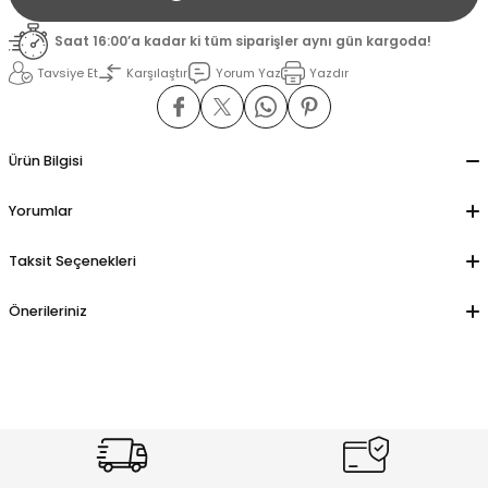
Saat 16:00’a kadar ki tüm siparişler aynı gün kargoda!
il
il
Tavsiye Et
Karşılaştır
Yorum Yaz
Yazdır
stant
stant
Ürün Bilgisi
ippe
ippe
Yorumlar
ani
ani
Taksit Seçenekleri
Önerileriniz