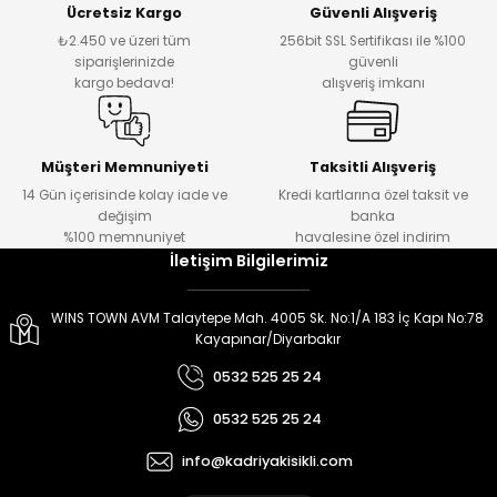
Ücretsiz Kargo
Güvenli Alışveriş
er
er
₺2.450 ve üzeri tüm
256bit SSL Sertifikası ile %100
siparişlerinizde
güvenli
kargo bedava!
alışveriş imkanı
Müşteri Memnuniyeti
Taksitli Alışveriş
14 Gün içerisinde kolay iade ve
Kredi kartlarına özel taksit ve
değişim
banka
%100 memnuniyet
havalesine özel indirim
İletişim Bilgilerimiz
WINS TOWN AVM Talaytepe Mah. 4005 Sk. No:1/A 183 İç Kapı No:78
Kayapınar/Diyarbakır
0532 525 25 24
0532 525 25 24
info@kadriyakisikli.com