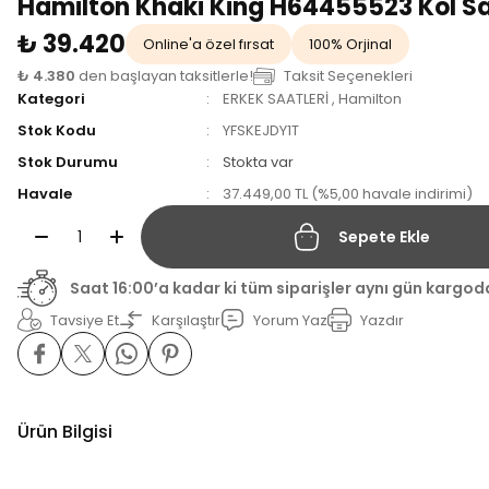
Hamilton Khaki King H64455523 Kol Sa
₺ 39.420
Online'a özel fırsat
100% Orjinal
₺ 4.380
den başlayan taksitlerle!
Taksit Seçenekleri
Kategori
ERKEK SAATLERİ
,
Hamilton
Stok Kodu
YFSKEJDY1T
Stok Durumu
Stokta var
Havale
37.449,00 TL (%5,00 havale indirimi)
Sepete Ekle
Saat 16:00’a kadar ki tüm siparişler aynı gün kargod
Tavsiye Et
Karşılaştır
Yorum Yaz
Yazdır
Ürün Bilgisi