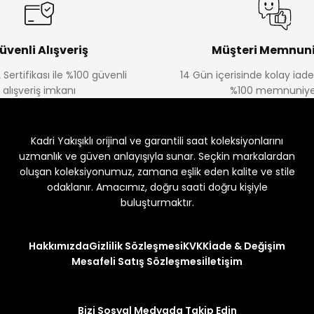
üvenli Alışveriş
Müşteri Memnuni
 Sertifikası ile %100 güvenli
14 Gün içerisinde kolay iad
alışveriş imkanı
%100 memnuniye
Kadri Yakışıklı orijinal ve garantili saat koleksiyonlarını
uzmanlık ve güven anlayışıyla sunar. Seçkin markalardan
oluşan koleksiyonumuz, zamana eşlik eden kalite ve stile
odaklanır. Amacımız, doğru saati doğru kişiyle
buluşturmaktır.
Hakkımızda
Gizlilik Sözleşmesi
KVKK
İade & Değişim
Mesafeli Satış Sözleşmesi
İletişim
Bizi Sosyal Medyada Takip Edin