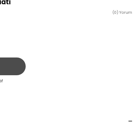
ati
(0) Yorum
a!