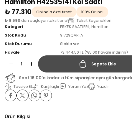
Hamilton H42535141 Kol Saati
₺ 77.310
Online'a özel fırsat
100% Orjinal
₺ 8.590
den başlayan taksitlerle!
Taksit Seçenekleri
Kategori
ERKEK SAATLERİ
,
Hamilton
Stok Kodu
91729QARFA
Stok Durumu
Stokta var
Havale
73.444,50 TL (%5,00 havale indirimi)
Sepete Ekle
Saat 16:00’a kadar ki tüm siparişler aynı gün kargod
Tavsiye Et
Karşılaştır
Yorum Yaz
Yazdır
Ürün Bilgisi