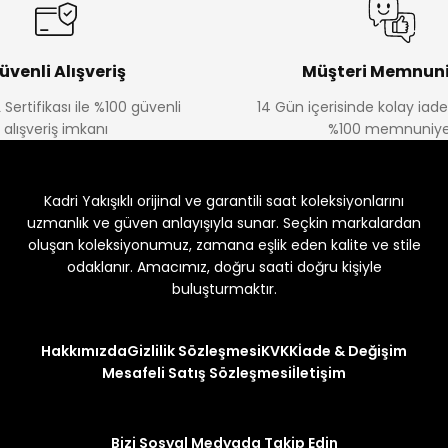
üvenli Alışveriş
Müşteri Memnuni
 Sertifikası ile %100 güvenli
14 Gün içerisinde kolay iad
alışveriş imkanı
%100 memnuniye
Kadri Yakışıklı orijinal ve garantili saat koleksiyonlarını
uzmanlık ve güven anlayışıyla sunar. Seçkin markalardan
oluşan koleksiyonumuz, zamana eşlik eden kalite ve stile
odaklanır. Amacımız, doğru saati doğru kişiyle
buluşturmaktır.
Hakkımızda
Gizlilik Sözleşmesi
KVKK
İade & Değişim
Mesafeli Satış Sözleşmesi
İletişim
Bizi Sosyal Medyada Takip Edin