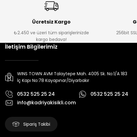
Ücretsiz Kargo
G
₺2.450 ve üzeri tüm siparişlerinizde
256bit SSL
kargo bedava!
İletişim Bilgilerimiz
WINS TOWN AVM Talaytepe Mah. 4005 Sk. No:1/A 183
İç Kapı No:78 Kayapınar/Diyarbakır
0532 525 25 24
0532 525 25 24
info@kadriyakisikli.com
Sipariş Takibi