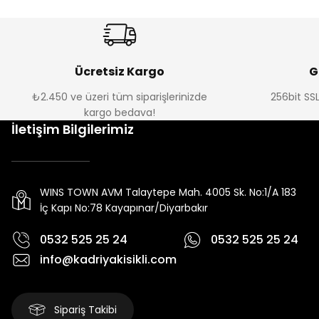
Ücretsiz Kargo
G
₺2.450 ve üzeri tüm siparişlerinizde
256bit SSL
kargo bedava!
İletişim Bilgilerimiz
WINS TOWN AVM Talaytepe Mah. 4005 Sk. No:1/A 183
İç Kapı No:78 Kayapınar/Diyarbakır
0532 525 25 24
0532 525 25 24
info@kadriyakisikli.com
Sipariş Takibi