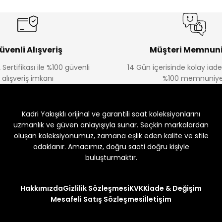
üvenli Alışveriş
Müşteri Memnuni
 Sertifikası ile %100 güvenli
14 Gün içerisinde kolay iad
alışveriş imkanı
%100 memnuniye
Kadri Yakışıklı orijinal ve garantili saat koleksiyonlarını
uzmanlık ve güven anlayışıyla sunar. Seçkin markalardan
oluşan koleksiyonumuz, zamana eşlik eden kalite ve stile
odaklanır. Amacımız, doğru saati doğru kişiyle
buluşturmaktır.
Hakkımızda
Gizlilik Sözleşmesi
KVKK
İade & Değişim
Mesafeli Satış Sözleşmesi
İletişim