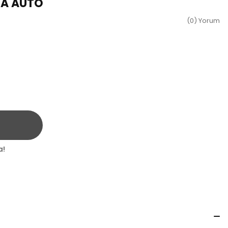
BA AUTO
(0) Yorum
a!