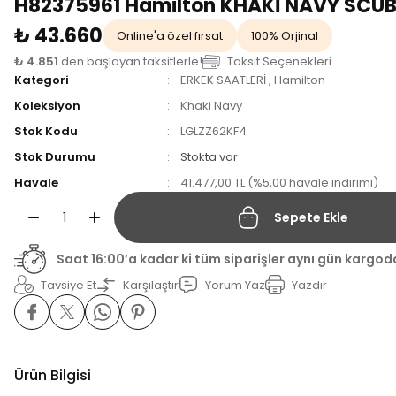
H82375961 Hamilton KHAKİ NAVY SCU
₺ 43.660
Online'a özel fırsat
100% Orjinal
₺ 4.851
den başlayan taksitlerle!
Taksit Seçenekleri
Kategori
ERKEK SAATLERİ
,
Hamilton
Koleksiyon
Khaki Navy
Stok Kodu
LGLZZ62KF4
Stok Durumu
Stokta var
Havale
41.477,00 TL (%5,00 havale indirimi)
Sepete Ekle
Saat 16:00’a kadar ki tüm siparişler aynı gün kargod
Tavsiye Et
Karşılaştır
Yorum Yaz
Yazdır
Ürün Bilgisi