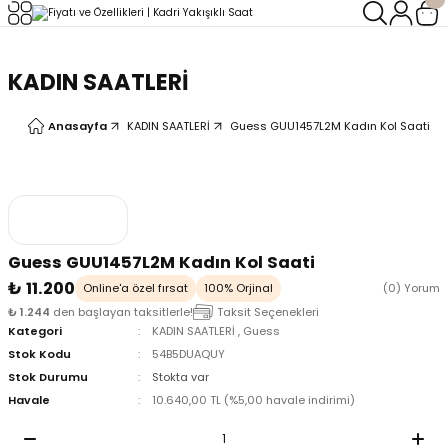
Geri Dön
Geri Dön
KADIN SAATLERİ
LERİ
LERİ
Anasayfa
KADIN SAATLERİ
Guess GUU1457L2M Kadın Kol Saati
Guess GUU1457L2M Kadın Kol Saati
₺ 11.200
Online'a özel fırsat
100% Orjinal
(0) Yorum
₺ 1.244
den başlayan taksitlerle!
Taksit Seçenekleri
Kategori
KADIN SAATLERİ
,
Guess
Stok Kodu
54B5DUAQUY
Stok Durumu
Stokta var
Havale
10.640,00 TL (%5,00 havale indirimi)
oix
oix