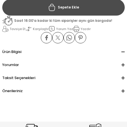
Sepete Ekle
il
il
Saat 16:00’a kadar ki tüm siparişler aynı gün kargoda!
stant
stant
Tavsiye Et
Karşılaştır
Yorum Yaz
Yazdır
ippe
ippe
Ürün Bilgisi
ani
ani
Yorumlar
Taksit Seçenekleri
Önerileriniz