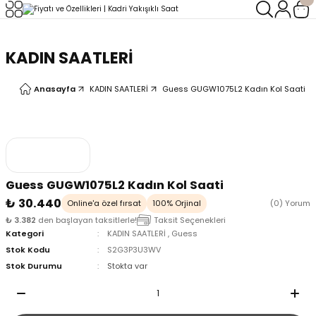
Geri Dön
Geri Dön
KADIN SAATLERİ
LERİ
LERİ
Anasayfa
KADIN SAATLERİ
Guess GUGW1075L2 Kadın Kol Saati
Guess GUGW1075L2 Kadın Kol Saati
₺ 30.440
Online'a özel fırsat
100% Orjinal
(0) Yorum
₺ 3.382
den başlayan taksitlerle!
Taksit Seçenekleri
Kategori
KADIN SAATLERİ
,
Guess
Stok Kodu
S2G3P3U3WV
Stok Durumu
Stokta var
oix
oix