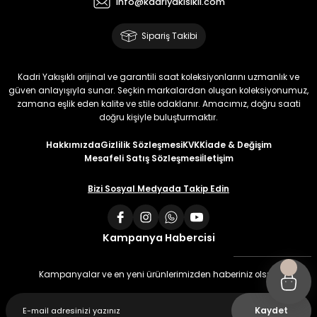
info@kadriyakisikli.com
Sipariş Takibi
Kadri Yakışıklı orijinal ve garantili saat koleksiyonlarını uzmanlık ve
güven anlayışıyla sunar. Seçkin markalardan oluşan koleksiyonumuz,
zamana eşlik eden kalite ve stile odaklanır. Amacımız, doğru saati
doğru kişiyle buluşturmaktır.
Hakkımızda
Gizlilik Sözleşmesi
KVKK
İade & Değişim
Mesafeli Satış Sözleşmesi
İletişim
Bizi Sosyal Medyada Takip Edin
Kampanya Habercisi
Kampanyalar ve en yeni ürünlerimizden haberiniz olsun
Kaydet