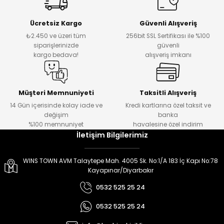
er
er
Ücretsiz Kargo
Güvenli Alışveriş
₺2.450 ve üzeri tüm
256bit SSL Sertifikası ile %100
siparişlerinizde
güvenli
kargo bedava!
alışveriş imkanı
Müşteri Memnuniyeti
Taksitli Alışveriş
14 Gün içerisinde kolay iade ve
Kredi kartlarına özel taksit ve
değişim
banka
%100 memnuniyet
havalesine özel indirim
İletişim Bilgilerimiz
WINS TOWN AVM Talaytepe Mah. 4005 Sk. No:1/A 183 İç Kapı No:78
Kayapınar/Diyarbakır
0532 525 25 24
0532 525 25 24