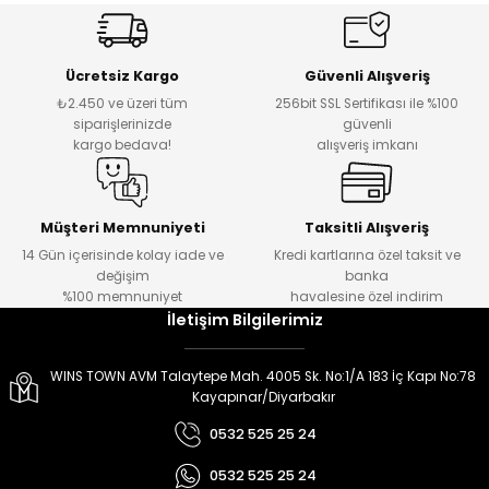
er
er
Ücretsiz Kargo
Güvenli Alışveriş
₺2.450 ve üzeri tüm
256bit SSL Sertifikası ile %100
siparişlerinizde
güvenli
kargo bedava!
alışveriş imkanı
Müşteri Memnuniyeti
Taksitli Alışveriş
14 Gün içerisinde kolay iade ve
Kredi kartlarına özel taksit ve
değişim
banka
%100 memnuniyet
havalesine özel indirim
İletişim Bilgilerimiz
WINS TOWN AVM Talaytepe Mah. 4005 Sk. No:1/A 183 İç Kapı No:78
Kayapınar/Diyarbakır
0532 525 25 24
0532 525 25 24