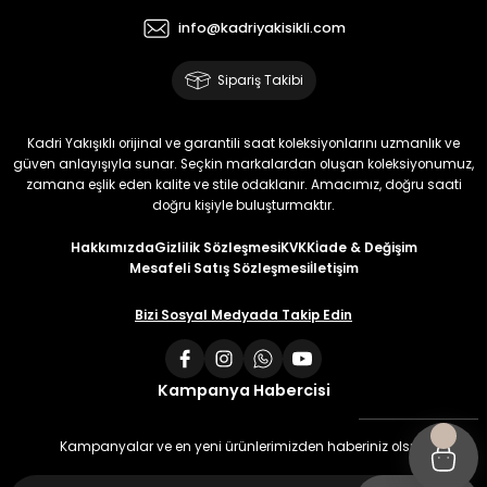
info@kadriyakisikli.com
Sipariş Takibi
Kadri Yakışıklı orijinal ve garantili saat koleksiyonlarını uzmanlık ve
güven anlayışıyla sunar. Seçkin markalardan oluşan koleksiyonumuz,
zamana eşlik eden kalite ve stile odaklanır. Amacımız, doğru saati
doğru kişiyle buluşturmaktır.
Hakkımızda
Gizlilik Sözleşmesi
KVKK
İade & Değişim
Mesafeli Satış Sözleşmesi
İletişim
Bizi Sosyal Medyada Takip Edin
Kampanya Habercisi
Kampanyalar ve en yeni ürünlerimizden haberiniz olsun