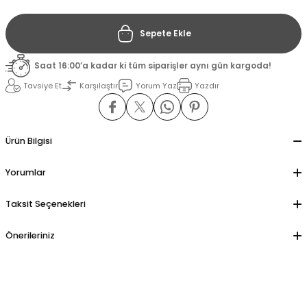
Sepete Ekle
il
il
Saat 16:00’a kadar ki tüm siparişler aynı gün kargoda!
stant
stant
Tavsiye Et
Karşılaştır
Yorum Yaz
Yazdır
ippe
ippe
ani
ani
Ürün Bilgisi
Yorumlar
Taksit Seçenekleri
Önerileriniz