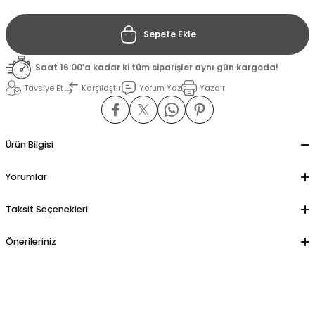
Sepete Ekle
il
il
Saat 16:00’a kadar ki tüm siparişler aynı gün kargoda!
stant
stant
Tavsiye Et
Karşılaştır
Yorum Yaz
Yazdır
ippe
ippe
ani
ani
Ürün Bilgisi
Yorumlar
Taksit Seçenekleri
Önerileriniz