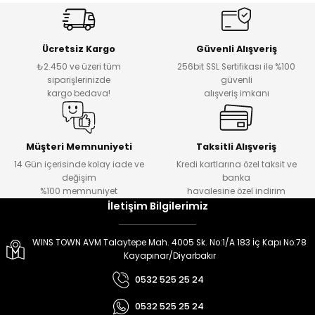
er
er
Ücretsiz Kargo
Güvenli Alışveriş
₺2.450 ve üzeri tüm
256bit SSL Sertifikası ile %100
siparişlerinizde
güvenli
kargo bedava!
alışveriş imkanı
Müşteri Memnuniyeti
Taksitli Alışveriş
14 Gün içerisinde kolay iade ve
Kredi kartlarına özel taksit ve
değişim
banka
%100 memnuniyet
havalesine özel indirim
İletişim Bilgilerimiz
WINS TOWN AVM Talaytepe Mah. 4005 Sk. No:1/A 183 İç Kapı No:78
Kayapınar/Diyarbakır
0532 525 25 24
0532 525 25 24