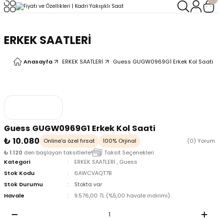
Geri Dön
Geri Dön
ERKEK SAATLERİ
LERİ
LERİ
Anasayfa
ERKEK SAATLERİ
Guess GUGW0969G1 Erkek Kol Saati
Guess GUGW0969G1 Erkek Kol Saati
₺ 10.080
Online'a özel fırsat
100% Orjinal
(0) Yorum
₺ 1.120
den başlayan taksitlerle!
Taksit Seçenekleri
Kategori
ERKEK SAATLERİ
,
Guess
Stok Kodu
6AWCVAQT7B
Stok Durumu
Stokta var
Havale
9.576,00 TL (%5,00 havale indirimi)
oix
oix