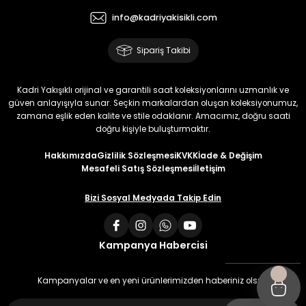
info@kadriyakisikli.com
Sipariş Takibi
Kadri Yakışıklı orijinal ve garantili saat koleksiyonlarını uzmanlık ve
güven anlayışıyla sunar. Seçkin markalardan oluşan koleksiyonumuz,
zamana eşlik eden kalite ve stile odaklanır. Amacımız, doğru saati
doğru kişiyle buluşturmaktır.
Hakkımızda
Gizlilik Sözleşmesi
KVKK
İade & Değişim
Mesafeli Satış Sözleşmesi
İletişim
Bizi Sosyal Medyada Takip Edin
Kampanya Habercisi
Kampanyalar ve en yeni ürünlerimizden haberiniz olsun