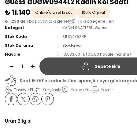
Guess GUGW0944L2 Kadın Kol Saati
₺ 11.140
Online'a özel fırsat
100% Orjinal
₺ 1.238
den başlayan taksitlerle!
Taksit Seçenekleri
Kategori
KADIN SAATLERİ
,
Guess
Stok Kodu
31UQ2Y5SKP
Stok Durumu
Stokta var
Havale
10.583,00 TL (%5,00 havale indirimi)
Sepete Ekle
Saat 16:00’a kadar ki tüm siparişler aynı gün kargod
Tavsiye Et
Karşılaştır
Yorum Yaz
Yazdır
Ürün Bilgisi