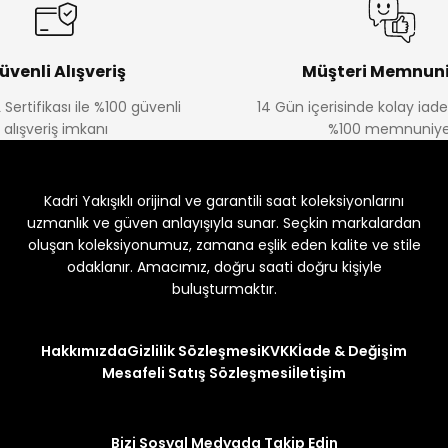
üvenli Alışveriş
Müşteri Memnuni
 Sertifikası ile %100 güvenli
14 Gün içerisinde kolay iad
alışveriş imkanı
%100 memnuniye
Kadri Yakışıklı orijinal ve garantili saat koleksiyonlarını
uzmanlık ve güven anlayışıyla sunar. Seçkin markalardan
oluşan koleksiyonumuz, zamana eşlik eden kalite ve stile
odaklanır. Amacımız, doğru saati doğru kişiyle
buluşturmaktır.
Hakkımızda
Gizlilik Sözleşmesi
KVKK
İade & Değişim
Mesafeli Satış Sözleşmesi
İletişim
Bizi Sosyal Medyada Takip Edin