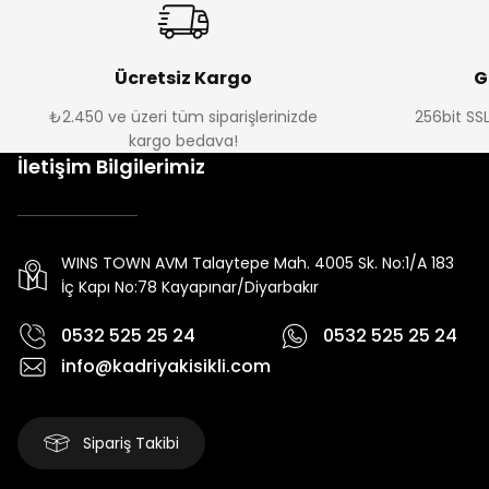
Ücretsiz Kargo
G
₺2.450 ve üzeri tüm siparişlerinizde
256bit SSL
kargo bedava!
İletişim Bilgilerimiz
WINS TOWN AVM Talaytepe Mah. 4005 Sk. No:1/A 183
İç Kapı No:78 Kayapınar/Diyarbakır
0532 525 25 24
0532 525 25 24
info@kadriyakisikli.com
Sipariş Takibi