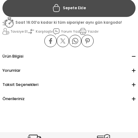
Sepete Ekle
il
il
Saat 16:00’a kadar ki tüm siparişler aynı gün kargoda!
stant
stant
Tavsiye Et
Karşılaştır
Yorum Yaz
Yazdır
ippe
ippe
Ürün Bilgisi
ani
ani
Yorumlar
Taksit Seçenekleri
Önerileriniz