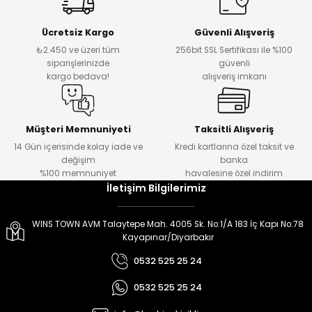
er
er
Ücretsiz Kargo
Güvenli Alışveriş
₺2.450 ve üzeri tüm
256bit SSL Sertifikası ile %100
siparişlerinizde
güvenli
kargo bedava!
alışveriş imkanı
Müşteri Memnuniyeti
Taksitli Alışveriş
14 Gün içerisinde kolay iade ve
Kredi kartlarına özel taksit ve
değişim
banka
%100 memnuniyet
havalesine özel indirim
İletişim Bilgilerimiz
WINS TOWN AVM Talaytepe Mah. 4005 Sk. No:1/A 183 İç Kapı No:78
Kayapınar/Diyarbakır
0532 525 25 24
0532 525 25 24