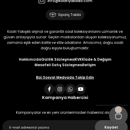
info@kadriyakisikli.com
Sipariş Takibi
Kadri Yakışıklı orijinal ve garantili saat koleksiyonlarını uzmanlık ve
güven anlayışıyla sunar. Seçkin markalardan oluşan koleksiyonumuz,
zamana eşlik eden kalite ve stile odaklanır. Amacımız, doğru saati
doğru kişiyle buluşturmaktır.
Hakkımızda
Gizlilik Sözleşmesi
KVKK
İade & Değişim
Mesafeli Satış Sözleşmesi
İletişim
Bizi Sosyal Medyada Takip Edin
Kampanya Habercisi
Kampanyalar ve en yeni ürünlerimizden haberiniz olsun
Kaydet