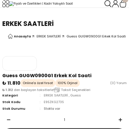
Geri Dön
Geri Dön
ERKEK SAATLERİ
LERİ
LERİ
Anasayfa
ERKEK SAATLERİ
Guess GUGW0900G1 Erkek Kol Saati
Guess GUGW0900G1 Erkek Kol Saati
₺ 11.810
Online'a özel fırsat
100% Orjinal
(0) Yorum
₺ 1.312
den başlayan taksitlerle!
Taksit Seçenekleri
Kategori
ERKEK SAATLERİ
,
Guess
Stok Kodu
E9SZKG273S
Stok Durumu
Stokta var
oix
oix