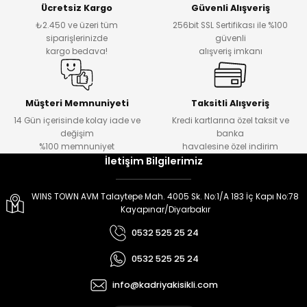
Ücretsiz Kargo
Güvenli Alışveriş
er
er
₺2.450 ve üzeri tüm
256bit SSL Sertifikası ile %100
siparişlerinizde
güvenli
kargo bedava!
alışveriş imkanı
Müşteri Memnuniyeti
Taksitli Alışveriş
14 Gün içerisinde kolay iade ve
Kredi kartlarına özel taksit ve
değişim
banka
%100 memnuniyet
havalesine özel indirim
İletişim Bilgilerimiz
WINS TOWN AVM Talaytepe Mah. 4005 Sk. No:1/A 183 İç Kapı No:78
Kayapınar/Diyarbakır
0532 525 25 24
0532 525 25 24
info@kadriyakisikli.com