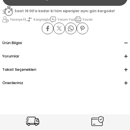
Saat 16:00’a kadar ki tüm siparişler aynı gün kargoda!
il
il
Tavsiye Et
Karşılaştır
Yorum Yaz
Yazdır
stant
stant
Ürün Bilgisi
ippe
ippe
Yorumlar
ani
ani
Taksit Seçenekleri
Önerileriniz