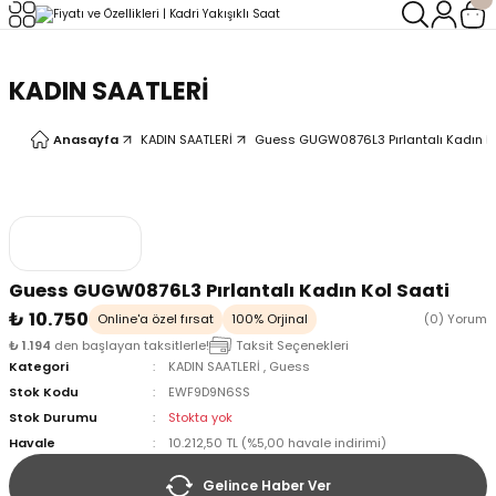
Geri Dön
Geri Dön
KADIN SAATLERİ
LERİ
LERİ
Anasayfa
KADIN SAATLERİ
Guess GUGW0876L3 Pırlantalı Kadın Ko
Guess GUGW0876L3 Pırlantalı Kadın Kol Saati
₺ 10.750
Online'a özel fırsat
100% Orjinal
(0) Yorum
₺ 1.194
den başlayan taksitlerle!
Taksit Seçenekleri
Kategori
KADIN SAATLERİ
,
Guess
Stok Kodu
EWF9D9N6SS
Stok Durumu
Stokta yok
Havale
10.212,50 TL (%5,00 havale indirimi)
Gelince Haber Ver
oix
oix