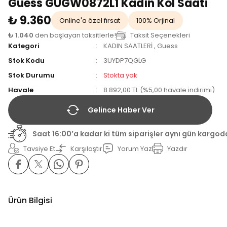
Guess GUGW0872L1 Kadın Kol Saati
₺ 9.360
Online'a özel fırsat
100% Orjinal
₺ 1.040
den başlayan taksitlerle!
Taksit Seçenekleri
Kategori
KADIN SAATLERİ
,
Guess
Stok Kodu
3UYDP7QGLG
Stok Durumu
Stokta yok
Havale
8.892,00 TL (%5,00 havale indirimi)
Gelince Haber Ver
Saat 16:00’a kadar ki tüm siparişler aynı gün kargod
Tavsiye Et
Karşılaştır
Yorum Yaz
Yazdır
Ürün Bilgisi