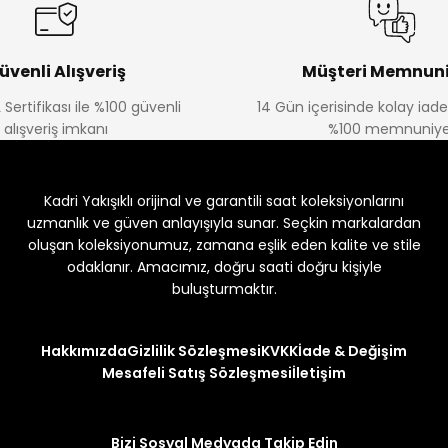
üvenli Alışveriş
Müşteri Memnuni
 Sertifikası ile %100 güvenli
14 Gün içerisinde kolay iad
alışveriş imkanı
%100 memnuniye
Kadri Yakışıklı orijinal ve garantili saat koleksiyonlarını
uzmanlık ve güven anlayışıyla sunar. Seçkin markalardan
oluşan koleksiyonumuz, zamana eşlik eden kalite ve stile
odaklanır. Amacımız, doğru saati doğru kişiyle
buluşturmaktır.
Hakkımızda
Gizlilik Sözleşmesi
KVKK
İade & Değişim
Mesafeli Satış Sözleşmesi
İletişim
Bizi Sosyal Medyada Takip Edin