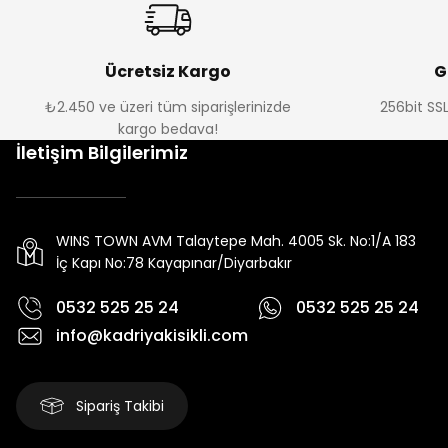
Ücretsiz Kargo
G
₺2.450 ve üzeri tüm siparişlerinizde
256bit SSL
kargo bedava!
İletişim Bilgilerimiz
WINS TOWN AVM Talaytepe Mah. 4005 Sk. No:1/A 183
İç Kapı No:78 Kayapınar/Diyarbakır
0532 525 25 24
0532 525 25 24
info@kadriyakisikli.com
Sipariş Takibi