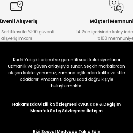
üvenli Alışveriş
Müşteri Memnuni
 Sertifikası ile %100 güvenli
14 Gün içerisinde kolay iad
alışveriş imkanı
%100 memnuniye
Kadri Yakışıklı orijinal ve garantili saat koleksiyonlarını
uzmanlık ve güven anlayışıyla sunar. Seçkin markalardan
oluşan koleksiyonumuz, zamana eşlik eden kalite ve stile
odaklanır. Amacımız, doğru saati doğru kişiyle
buluşturmaktır.
Hakkımızda
Gizlilik Sözleşmesi
KVKK
İade & Değişim
Mesafeli Satış Sözleşmesi
İletişim
Bizi Sosyal Medyada Takip Edin