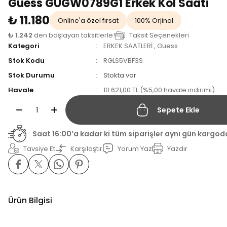
Guess GUGW0789G1 Erkek Kol Saati
₺ 11.180
Online'a özel fırsat
100% Orjinal
₺ 1.242
den başlayan taksitlerle!
Taksit Seçenekleri
Kategori
ERKEK SAATLERİ
,
Guess
Stok Kodu
RGLS5VBF3S
Stok Durumu
Stokta var
Havale
10.621,00 TL (%5,00 havale indirimi)
Sepete Ekle
Saat 16:00’a kadar ki tüm siparişler aynı gün kargod
Tavsiye Et
Karşılaştır
Yorum Yaz
Yazdır
Ürün Bilgisi