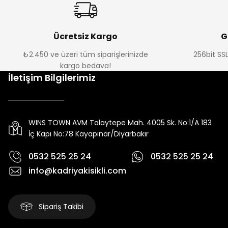
Ücretsiz Kargo
G
₺2.450 ve üzeri tüm siparişlerinizde
256bit SSL
kargo bedava!
İletişim Bilgilerimiz
WINS TOWN AVM Talaytepe Mah. 4005 Sk. No:1/A 183
İç Kapı No:78 Kayapınar/Diyarbakır
0532 525 25 24
0532 525 25 24
info@kadriyakisikli.com
Sipariş Takibi