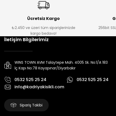
Ücretsiz Kargo
G
₺2.450 ve üzeri tüm siparişlerinizde
256bit SSL
kargo bedava!
İletişim Bilgilerimiz
WINS TOWN AVM Talaytepe Mah. 4005 Sk. No:1/A 183
İç Kapı No:78 Kayapınar/Diyarbakır
0532 525 25 24
0532 525 25 24
info@kadriyakisikli.com
Sipariş Takibi