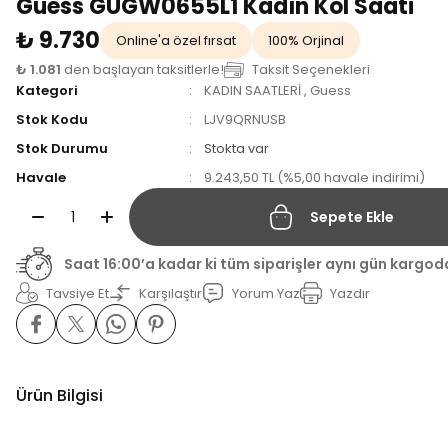
Guess GUGW0655L1 Kadın Kol Saati
₺ 9.730
Online'a özel fırsat
100% Orjinal
₺ 1.081
den başlayan taksitlerle!
Taksit Seçenekleri
Kategori
KADIN SAATLERİ
,
Guess
Stok Kodu
LJV9QRNUSB
Stok Durumu
Stokta var
Havale
9.243,50 TL (%5,00 havale indirimi)
Sepete Ekle
Saat 16:00’a kadar ki tüm siparişler aynı gün kargod
Tavsiye Et
Karşılaştır
Yorum Yaz
Yazdır
Ürün Bilgisi