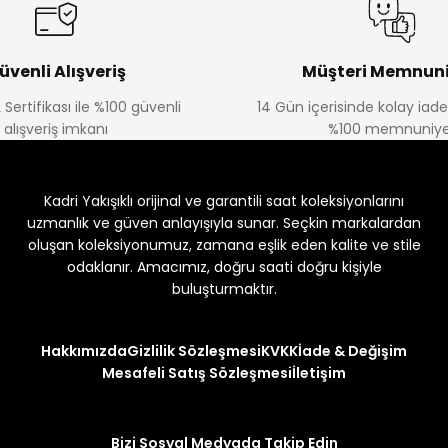
üvenli Alışveriş
Müşteri Memnuni
 Sertifikası ile %100 güvenli
14 Gün içerisinde kolay iad
alışveriş imkanı
%100 memnuniye
Kadri Yakışıklı orijinal ve garantili saat koleksiyonlarını
uzmanlık ve güven anlayışıyla sunar. Seçkin markalardan
oluşan koleksiyonumuz, zamana eşlik eden kalite ve stile
odaklanır. Amacımız, doğru saati doğru kişiyle
buluşturmaktır.
Hakkımızda
Gizlilik Sözleşmesi
KVKK
İade & Değişim
Mesafeli Satış Sözleşmesi
İletişim
Bizi Sosyal Medyada Takip Edin