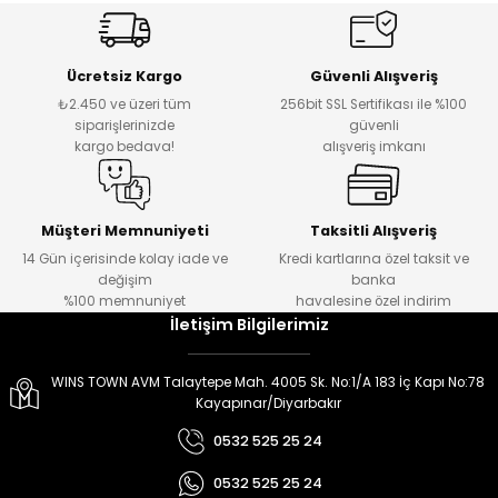
er
er
Ücretsiz Kargo
Güvenli Alışveriş
₺2.450 ve üzeri tüm
256bit SSL Sertifikası ile %100
siparişlerinizde
güvenli
kargo bedava!
alışveriş imkanı
Müşteri Memnuniyeti
Taksitli Alışveriş
14 Gün içerisinde kolay iade ve
Kredi kartlarına özel taksit ve
değişim
banka
%100 memnuniyet
havalesine özel indirim
İletişim Bilgilerimiz
WINS TOWN AVM Talaytepe Mah. 4005 Sk. No:1/A 183 İç Kapı No:78
Kayapınar/Diyarbakır
0532 525 25 24
0532 525 25 24