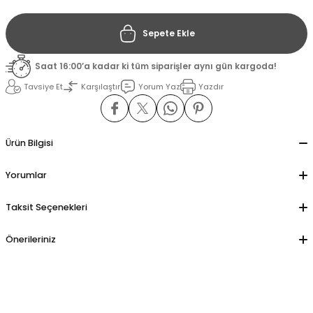
Sepete Ekle
il
il
Saat 16:00’a kadar ki tüm siparişler aynı gün kargoda!
stant
stant
Tavsiye Et
Karşılaştır
Yorum Yaz
Yazdır
ippe
ippe
Ürün Bilgisi
ani
ani
Yorumlar
Taksit Seçenekleri
Önerileriniz