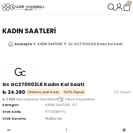
Geri Dön
Geri Dön
LERİ
LERİ
KADIN SAATLERİ
Anasayfa
KADIN SAATLERİ
Gc GCZ70002L6 Kadın Kol Saati
Gc GCZ70002L6 Kadın Kol Saati
₺ 24.280
Online'a özel fırsat
100% Orjinal
(0) Yorum
₺ 2.698
den başlayan taksitlerle!
Taksit Seçenekleri
Kategori
KADIN SAATLERİ
,
GC
Stok Kodu
9TTGEBAYYV
Stok Durumu
Stokta var
oix
oix