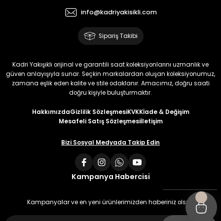
info@kadriyakisikli.com
Sipariş Takibi
Kadri Yakışıklı orijinal ve garantili saat koleksiyonlarını uzmanlık ve
güven anlayışıyla sunar. Seçkin markalardan oluşan koleksiyonumuz,
zamana eşlik eden kalite ve stile odaklanır. Amacımız, doğru saati
doğru kişiyle buluşturmaktır.
Hakkımızda
Gizlilik Sözleşmesi
KVKK
İade & Değişim
Mesafeli Satış Sözleşmesi
İletişim
Bizi Sosyal Medyada Takip Edin
Kampanya Habercisi
Kampanyalar ve en yeni ürünlerimizden haberiniz olsun