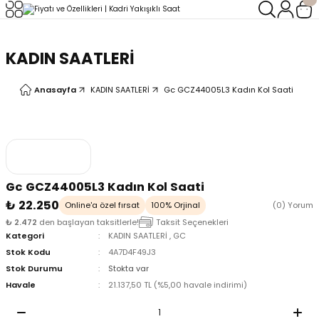
Geri Dön
Geri Dön
KADIN SAATLERİ
LERİ
LERİ
Anasayfa
KADIN SAATLERİ
Gc GCZ44005L3 Kadın Kol Saati
Gc GCZ44005L3 Kadın Kol Saati
₺ 22.250
Online'a özel fırsat
100% Orjinal
(0) Yorum
₺ 2.472
den başlayan taksitlerle!
Taksit Seçenekleri
Kategori
KADIN SAATLERİ
,
GC
Stok Kodu
4A7D4F49J3
Stok Durumu
Stokta var
Havale
21.137,50 TL (%5,00 havale indirimi)
oix
oix