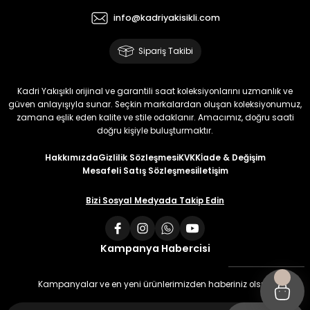
info@kadriyakisikli.com
Sipariş Takibi
Kadri Yakışıklı orijinal ve garantili saat koleksiyonlarını uzmanlık ve
güven anlayışıyla sunar. Seçkin markalardan oluşan koleksiyonumuz,
zamana eşlik eden kalite ve stile odaklanır. Amacımız, doğru saati
doğru kişiyle buluşturmaktır.
Hakkımızda
Gizlilik Sözleşmesi
KVKK
İade & Değişim
Mesafeli Satış Sözleşmesi
İletişim
Bizi Sosyal Medyada Takip Edin
Kampanya Habercisi
Kampanyalar ve en yeni ürünlerimizden haberiniz olsun