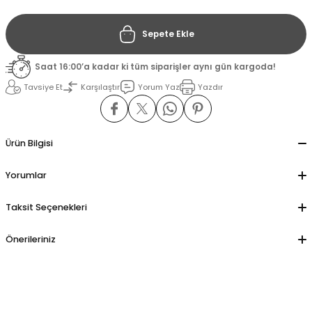
Sepete Ekle
il
il
Saat 16:00’a kadar ki tüm siparişler aynı gün kargoda!
stant
stant
Tavsiye Et
Karşılaştır
Yorum Yaz
Yazdır
ippe
ippe
ani
ani
Ürün Bilgisi
Yorumlar
Taksit Seçenekleri
Önerileriniz