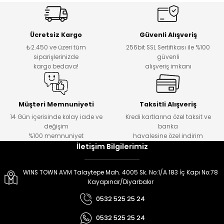
er
er
Ücretsiz Kargo
Güvenli Alışveriş
₺2.450 ve üzeri tüm
256bit SSL Sertifikası ile %100
siparişlerinizde
güvenli
kargo bedava!
alışveriş imkanı
Müşteri Memnuniyeti
Taksitli Alışveriş
14 Gün içerisinde kolay iade ve
Kredi kartlarına özel taksit ve
değişim
banka
%100 memnuniyet
havalesine özel indirim
İletişim Bilgilerimiz
WINS TOWN AVM Talaytepe Mah. 4005 Sk. No:1/A 183 İç Kapı No:78
Kayapınar/Diyarbakır
0532 525 25 24
0532 525 25 24