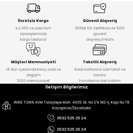
er
er
Ücretsiz Kargo
Güvenli Alışveriş
₺2.450 ve üzeri tüm
256bit SSL Sertifikası ile %100
siparişlerinizde
güvenli
kargo bedava!
alışveriş imkanı
Müşteri Memnuniyeti
Taksitli Alışveriş
14 Gün içerisinde kolay iade ve
Kredi kartlarına özel taksit ve
değişim
banka
%100 memnuniyet
havalesine özel indirim
İletişim Bilgilerimiz
WINS TOWN AVM Talaytepe Mah. 4005 Sk. No:1/A 183 İç Kapı No:78
Kayapınar/Diyarbakır
0532 525 25 24
0532 525 25 24