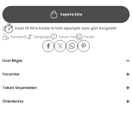
Sepete Ekle
il
il
Saat 16:00’a kadar ki tüm siparişler aynı gün kargoda!
stant
stant
Tavsiye Et
Karşılaştır
Yorum Yaz
Yazdır
ippe
ippe
ani
ani
Ürün Bilgisi
Yorumlar
Taksit Seçenekleri
Önerileriniz