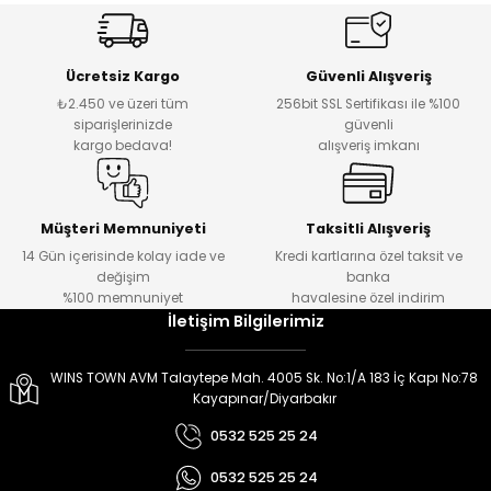
er
er
Ücretsiz Kargo
Güvenli Alışveriş
₺2.450 ve üzeri tüm
256bit SSL Sertifikası ile %100
siparişlerinizde
güvenli
kargo bedava!
alışveriş imkanı
Müşteri Memnuniyeti
Taksitli Alışveriş
14 Gün içerisinde kolay iade ve
Kredi kartlarına özel taksit ve
değişim
banka
%100 memnuniyet
havalesine özel indirim
İletişim Bilgilerimiz
WINS TOWN AVM Talaytepe Mah. 4005 Sk. No:1/A 183 İç Kapı No:78
Kayapınar/Diyarbakır
0532 525 25 24
0532 525 25 24