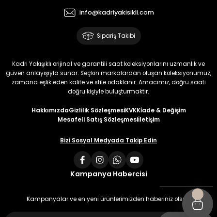
info@kadriyakisikli.com
Sipariş Takibi
Kadri Yakışıklı orijinal ve garantili saat koleksiyonlarını uzmanlık ve
güven anlayışıyla sunar. Seçkin markalardan oluşan koleksiyonumuz,
zamana eşlik eden kalite ve stile odaklanır. Amacımız, doğru saati
doğru kişiyle buluşturmaktır.
Hakkımızda
Gizlilik Sözleşmesi
KVKK
İade & Değişim
Mesafeli Satış Sözleşmesi
İletişim
Bizi Sosyal Medyada Takip Edin
Kampanya Habercisi
Kampanyalar ve en yeni ürünlerimizden haberiniz olsun