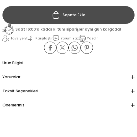
Sepete Ekle
il
il
Saat 16:00’a kadar ki tüm siparişler aynı gün kargoda!
stant
stant
Tavsiye Et
Karşılaştır
Yorum Yaz
Yazdır
ippe
ippe
ani
ani
Ürün Bilgisi
Yorumlar
Taksit Seçenekleri
Önerileriniz