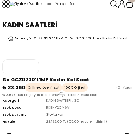
Geri Dön
Geri Dön
KADIN SAATLERİ
LERİ
LERİ
Anasayfa
KADIN SAATLERİ
Gc GCZ02001L1MF Kadın Kol Saati
Gc GCZ02001L1MF Kadın Kol Saati
₺ 23.360
Online'a özel fırsat
100% Orjinal
(0) Yorum
₺ 2.596
den başlayan taksitlerle!
Taksit Seçenekleri
Kategori
KADIN SAATLERİ
,
GC
Stok Kodu
RKENV2CM6V
Stok Durumu
Stokta var
Havale
22.192,00 TL (%5,00 havale indirimi)
oix
oix