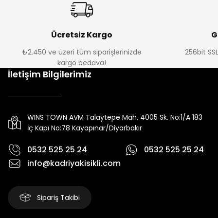
Ücretsiz Kargo
G
₺2.450 ve üzeri tüm siparişlerinizde
256bit SSL
kargo bedava!
İletişim Bilgilerimiz
WINS TOWN AVM Talaytepe Mah. 4005 Sk. No:1/A 183
İç Kapı No:78 Kayapınar/Diyarbakır
0532 525 25 24
0532 525 25 24
info@kadriyakisikli.com
Sipariş Takibi