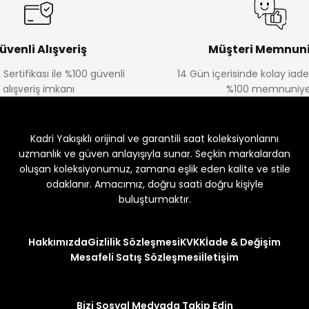
üvenli Alışveriş
Müşteri Memnuni
 Sertifikası ile %100 güvenli
14 Gün içerisinde kolay iad
alışveriş imkanı
%100 memnuniye
Kadri Yakışıklı orijinal ve garantili saat koleksiyonlarını
uzmanlık ve güven anlayışıyla sunar. Seçkin markalardan
oluşan koleksiyonumuz, zamana eşlik eden kalite ve stile
odaklanır. Amacımız, doğru saati doğru kişiyle
buluşturmaktır.
Hakkımızda
Gizlilik Sözleşmesi
KVKK
İade & Değişim
Mesafeli Satış Sözleşmesi
İletişim
Bizi Sosyal Medyada Takip Edin