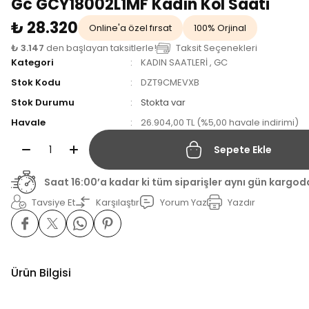
Gc GCY18002L1MF Kadın Kol Saati
₺ 28.320
Online'a özel fırsat
100% Orjinal
₺ 3.147
den başlayan taksitlerle!
Taksit Seçenekleri
Kategori
KADIN SAATLERİ
,
GC
Stok Kodu
DZT9CMEVXB
Stok Durumu
Stokta var
Havale
26.904,00 TL (%5,00 havale indirimi)
Sepete Ekle
Saat 16:00’a kadar ki tüm siparişler aynı gün kargod
Tavsiye Et
Karşılaştır
Yorum Yaz
Yazdır
Ürün Bilgisi