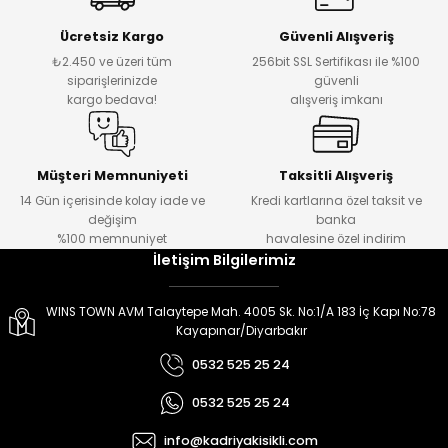
er
er
Ücretsiz Kargo
Güvenli Alışveriş
₺2.450 ve üzeri tüm
256bit SSL Sertifikası ile %100
siparişlerinizde
güvenli
kargo bedava!
alışveriş imkanı
Müşteri Memnuniyeti
Taksitli Alışveriş
14 Gün içerisinde kolay iade ve
Kredi kartlarına özel taksit ve
değişim
banka
%100 memnuniyet
havalesine özel indirim
İletişim Bilgilerimiz
WINS TOWN AVM Talaytepe Mah. 4005 Sk. No:1/A 183 İç Kapı No:78
Kayapınar/Diyarbakır
0532 525 25 24
0532 525 25 24
info@kadriyakisikli.com