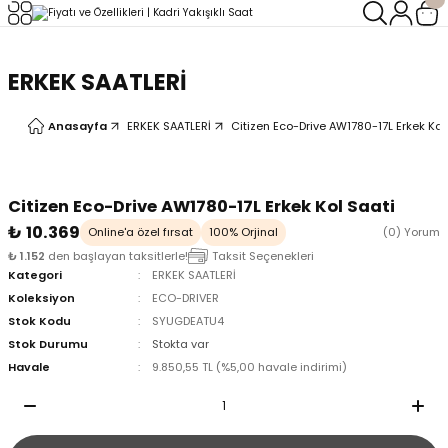
Geri Dön
Geri Dön
ERKEK SAATLERİ
LERİ
LERİ
Anasayfa
ERKEK SAATLERİ
Citizen Eco-Drive AW1780-17L Erkek Kol
Citizen Eco-Drive AW1780-17L Erkek Kol Saati
₺ 10.369
Online'a özel fırsat
100% Orjinal
(0) Yorum
₺ 1.152
den başlayan taksitlerle!
Taksit Seçenekleri
Kategori
ERKEK SAATLERİ
Koleksiyon
ECO-DRIVER
Stok Kodu
SYUGDEATU4
Stok Durumu
Stokta var
Havale
9.850,55 TL (%5,00 havale indirimi)
oix
oix