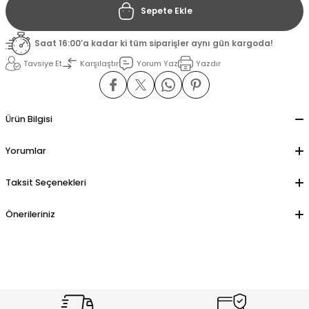
Sepete Ekle
il
il
Saat 16:00’a kadar ki tüm siparişler aynı gün kargoda!
Tavsiye Et
Karşılaştır
Yorum Yaz
Yazdır
stant
stant
ippe
ippe
Ürün Bilgisi
ani
ani
Yorumlar
Taksit Seçenekleri
Önerileriniz