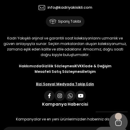
info@kadriyakisikli.com
Sipariş Takibi
Kadri Yakışıklı orijinal ve garantili saat koleksiyonlarını uzmanlık ve
güven anlayışıyla sunar. Seçkin markalardan oluşan koleksiyonumuz,
zamana eşlik eden kalite ve stile odaklanır. Amacımız, doğru saati
doğru kişiyle buluşturmaktır.
Hakkımızda
Gizlilik Sözleşmesi
KVKK
İade & Değişim
Mesafeli Satış Sözleşmesi
İletişim
Bizi Sosyal Medyada Takip Edin
Kampanya Habercisi
Kampanyalar ve en yeni ürünlerimizden haberiniz olsun