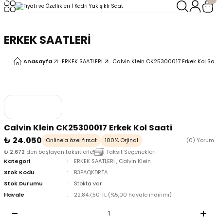
Geri Dön
Geri Dön
ERKEK SAATLERİ
LERİ
LERİ
Anasayfa
ERKEK SAATLERİ
Calvin Klein CK25300017 Erkek Kol Saa
Calvin Klein CK25300017 Erkek Kol Saati
₺ 24.050
Online'a özel fırsat
100% Orjinal
(0) Yorum
₺ 2.672
den başlayan taksitlerle!
Taksit Seçenekleri
Kategori
ERKEK SAATLERİ
,
Calvin Klein
Stok Kodu
B3PAQKDRTA
Stok Durumu
Stokta var
Havale
22.847,50 TL (%5,00 havale indirimi)
oix
oix