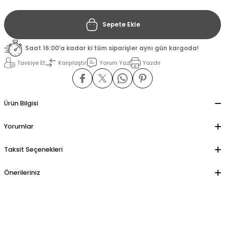
Sepete Ekle
il
il
Saat 16:00’a kadar ki tüm siparişler aynı gün kargoda!
stant
stant
Tavsiye Et
Karşılaştır
Yorum Yaz
Yazdır
ippe
ippe
ani
ani
Ürün Bilgisi
Yorumlar
Taksit Seçenekleri
Önerileriniz