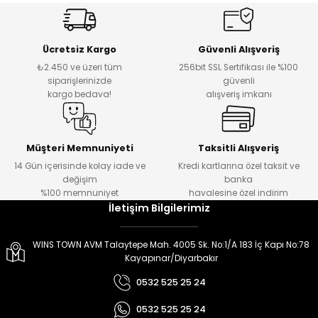
er
er
Ücretsiz Kargo
Güvenli Alışveriş
₺2.450 ve üzeri tüm
256bit SSL Sertifikası ile %100
siparişlerinizde
güvenli
kargo bedava!
alışveriş imkanı
Müşteri Memnuniyeti
Taksitli Alışveriş
14 Gün içerisinde kolay iade ve
Kredi kartlarına özel taksit ve
değişim
banka
%100 memnuniyet
havalesine özel indirim
İletişim Bilgilerimiz
WINS TOWN AVM Talaytepe Mah. 4005 Sk. No:1/A 183 İç Kapı No:78
Kayapınar/Diyarbakır
0532 525 25 24
0532 525 25 24